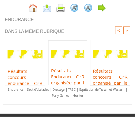
ENDURANCE
<
>
DANS LA MÊME RUBRIQUE :
Résultats
Résultats
Résultats
Endurance CirR
concours CirR
concours
organisée par I
organisé par le
endurance CirR
Cavalieri di a
CE l'Ypsos le 9
organisé par I
Endurance
|
Saut d'obstacles
|
Dressage
|
TREC
|
Equitation de Travail et Western
|
Piaghja le 16
février 2025
Cavalieri di a
Pony Games
|
Hunter
mars 2025
Piaghja le 21
septembre
2025