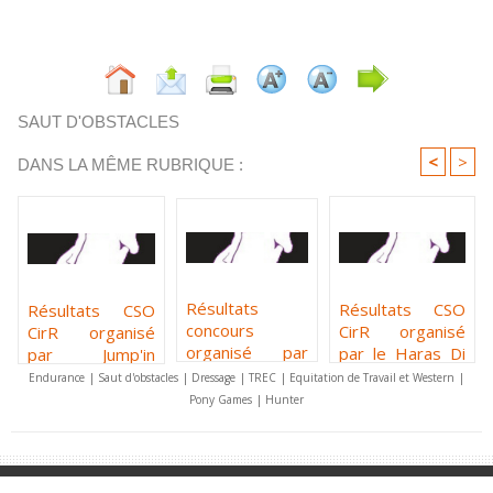
SAUT D'OBSTACLES
<
>
DANS LA MÊME RUBRIQUE :
Résultats
Résultats CSO
Résultats CSO
concours
CirR organisé
CirR organisé
organisé par
par le Haras Di
par Jump'in
l'écurie Laura
Dui Valli du 13 au
Borgo du 3 au 5
Endurance
|
Saut d'obstacles
|
Dressage
|
TREC
|
Equitation de Travail et Western
|
Benvel du 19 au
15 juin 2025
octobre 2025
Pony Games
|
Hunter
21 septembre
2025