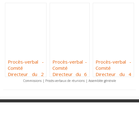
Procès-verbal -
Procès-verbal -
Procès-verbal -
Comité
Comité
Comité
Directeur du 2
Directeur du 6
Directeur du 4
avril 2026
février 2026
décembre 2025
Commissions
|
Procès-verbaux de réunions
|
Assemblée générale