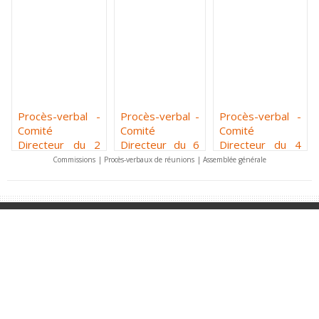
Procès-verbal -
Procès-verbal -
Procès-verbal -
Comité
Comité
Comité
Directeur du 2
Directeur du 6
Directeur du 4
avril 2026
février 2026
décembre 2025
Commissions
|
Procès-verbaux de réunions
|
Assemblée générale