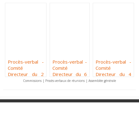
Procès-verbal -
Procès-verbal -
Procès-verbal -
Comité
Comité
Comité
Directeur du 2
Directeur du 6
Directeur du 4
avril 2026
février 2026
décembre 2025
Commissions
|
Procès-verbaux de réunions
|
Assemblée générale