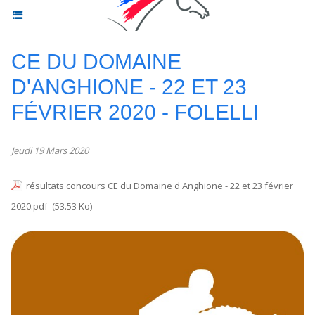
CE DU DOMAINE
D'ANGHIONE - 22 ET 23
FÉVRIER 2020 - FOLELLI
Jeudi 19 Mars 2020
résultats concours CE du Domaine d'Anghione - 22 et 23 février
2020.pdf
(53.53 Ko)